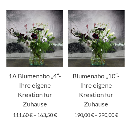
1A Blumenabo „4“-
Blumenabo „10“-
Ihre eigene
Ihre eigene
Kreation für
Kreation für
Zuhause
Zuhause
Preisspanne:
Preis
111,60
€
–
163,50
€
190,00
€
–
290,00
€
111,60 €
190,0