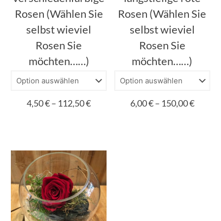
Rosen (Wählen Sie
Rosen (Wählen Sie
selbst wieviel
selbst wieviel
Rosen Sie
Rosen Sie
möchten……)
möchten……)
Preisspanne:
Preiss
4,50
€
–
112,50
€
6,00
€
–
150,00
€
4,50 €
6,00 €
Dieses
Dieses
bis
bis
Produkt
Produkt
112,50 €
150,00
weist
weist
mehrere
mehrere
Varianten
Varianten