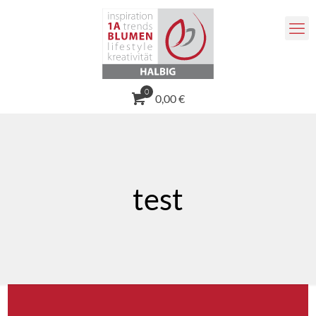
0
0,00 €
test